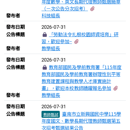
年度數學、英文長期代理教師甄選簡章
有1個附檔
（ㄧ次公告分次招考）
發布者
科技組長
發布日期
2026-07-31
公告標題
「勞動法令扎根校園師資培育」研
有1個附檔
習，歡迎參加~
發布者
教學組長
發布日期
2026-07-31
公告標題
教育部國民及學前教育署「115年度
教育部國民及學前教育署辦理性別平等
教育建置課程與教學人才庫實施計
有1
畫」，歡迎本校教師踴躍報名參加
發布者
教學組長
發布日期
2026-07-31
公告標題
臺南市立新興國民中學115學
教師甄試
年度國文、數學長期代理教師甄選第五
次招考甄選結果公告