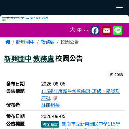
臺南市立新興國中
導覽列
跳至主內容區
工具列
⏸
大
中
小
頁尾區域
主內容區域
Home
新興國中
教務處
校園公告
新興國中
教務處
校園公告
2068
新聞列表
發布日期
2026-08-06
公告標題
115學年度新生常態編班-班級、學號及
有2個附檔
座號
發布者
註冊組長
發布日期
2026-08-05
公告標題
臺南市立新興國民中學115學
教師甄試