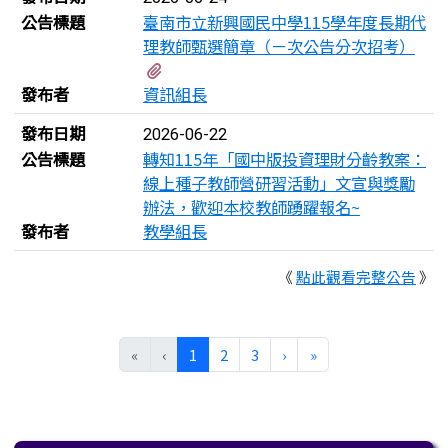
公告標題
臺南市立新興國民中學115學年度長期代
理教師甄選簡章（ㄧ次公告分次招考）
有1個附檔
發布者
資訊組長
發布日期
2026-06-22
公告標題
轉知115年「國中版投資理財分齡教案：
線上種子教師營研習活動」文宣與獎勵
辦法，歡迎本校教師踴躍報名~
發布者
教學組長
《
點此觀看完整公告
》
(目前頁次)
下一頁
最後頁
«
‹
1
2
3
›
»