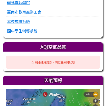
翰林雲端學院
臺南市教育產業工會
本校成績系統
國中學生輔導系統
AQI空氣品質
⚠️ 網路連線錯誤，請檢查網路狀態
天氣預報