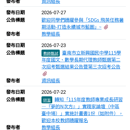
發布者
資訊組長
發布日期
2026-07-27
公告標題
歡迎同學們踴躍參與「SDGs 飛英任務暑
有1個附檔
期活動-打造永續城市藍圖」~
發布者
教學組長
發布日期
2026-07-23
公告標題
臺南市立新興國民中學115學
教師甄試
年度國文、數學長期代理教師甄選第二
次招考甄選結果公告暨第三次招考公告
有1個附檔
發布者
資訊組長
發布日期
2026-07-22
公告標題
轉知「115年度教師專業成長研習
研習
—『夢的N次方』」實踐家論壇（中區
臺中場）」實施計畫書1份（如附件），
歡迎本校教師踴躍報名
發布者
教學組長