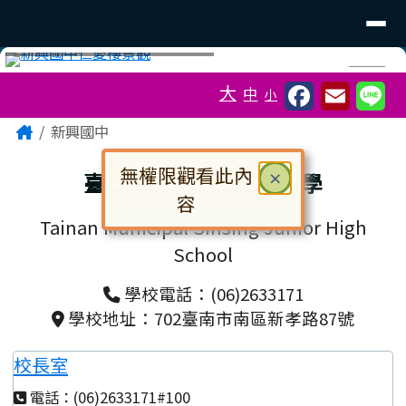
臺南市立新興國中
導覽列
跳至主內容區
工具列
⏸
大
中
小
頁尾區域
主內容區域
Home
新興國中
無權限觀看此內
關閉
臺南市市立新興國民中學
×
容
Tainan Municipal Sinsing Junior High
對話框已開啟。請使用 Tab 鍵在選
School
學校電話：(06)2633171
學校地址：702臺南市南區新孝路87號
校長室
電話：(06)2633171#100