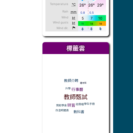
標籤雲
標籤雲導覽
教師介聘
體育班
行事曆
升學
教師甄試
學生手冊
註冊組
研習
獎助學金
作息時間表
教科書