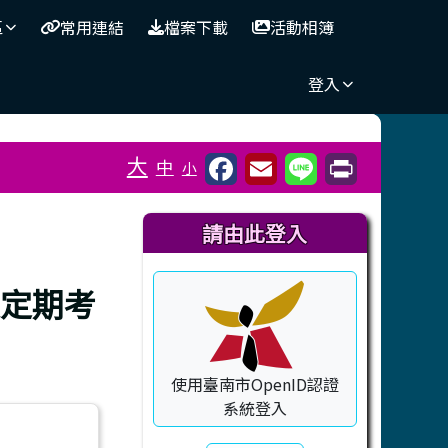
區
常用連結
檔案下載
活動相簿
登入
⏸
大
中
小
右邊區域內容
請由此登入
次定期考
使用臺南市OpenID認證
系統登入