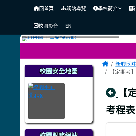
臺南市立新興國中
導覽列
跳至主內容區
回首頁
網站導覽
學校簡介
校園影音
EN
工具列
頁尾區域
主內容
Home
新興國
左邊區域內容
校園安全地圖
【定期考】
回
【定
考程表
校園服務網站