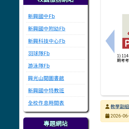
新興國中Fb
新興國中附幼Fb
新興科技中心Fb
上一筆
羽球隊Fb
1) 1
期考考程
游泳隊Fb
興光山閱圖書館
新興國中特教班
全校作息時間表
發布者
教學副
發布日期
2026-06-
專題網站
瀏覽次數