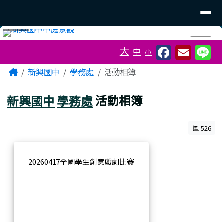
臺南市立新興國中
導覽列
跳至主內容區
工具列
⏸
大
中
小
頁尾區域
主內容區域
Home
新興國中
學務處
活動相簿
新興國中
學務處
活動相簿
526
20260417全國學生創意戲劇比賽