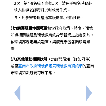
2次，第4-8名給予嘉獎1次，請選手報名時務必
填入指導老師資料以利敘獎作業。
５、凡參賽者均贈送高級精美小禮物1份。
(七)競賽題目命題範圍
包含政府政策、時事、環境
知識相關議題及環境教育終身學習網之指定影片。
依環境部規定無設題庫，請廣泛學習各類環境知
識。
(八)其他活動相關說明，
請詳閱須知（詳如附件）
或至
臺南市政府環境保護局環境教育資訊網
的臺南
市環境知識競賽專區下載。
上一筆：臺南巿立新興國中服裝儀容實施要點
下一筆：2