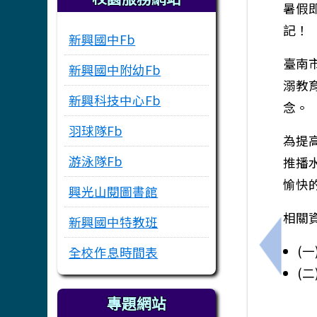
暑假
記！
新興國中Fb
臺南
新興國中附幼Fb
溺教
新興科技中心Fb
念。
羽球隊Fb
為提
游泳隊Fb
推播
愉快
興光山閱圖書館
相關
新興國中特教班
(一
全校作息時間表
上一筆：
(二
專題網站