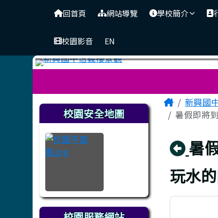
臺南市立新興國中
導覽列
跳至主內容區
回首頁
網站導覽
學校簡介
校園影音
EN
工具列
頁尾區域
主內容
Home
新興國
左邊區域內容
校園安全地圖
暑假即將到
回
暑
玩水的
校園服務網站