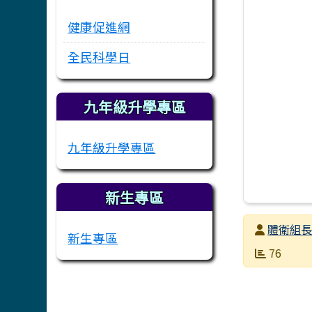
健康促進網
全民科學日
九年級升學專區
九年級升學專區
新生專區
發布者
體衛組
新生專區
發布日期
瀏覽次數
76