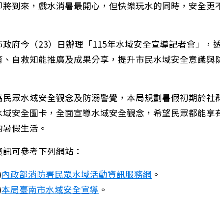
即將到來，戲水消暑最開心，但快樂玩水的同時，安全更
市政府今（23）日辦理「115年水域安全宣導記者會」，
育、自救知能推廣及成果分享，提升市民水域安全意識與
高民眾水域安全觀念及防溺警覺，本局規劃暑假初期於社
水域安全圖卡，全面宣導水域安全觀念，希望民眾都能享
的暑假生活。
資訊可參考下列網站：
)
內政部消防署民眾水域活動資訊服務網
。
臺南市政府宣布6/26 (週五)全市停班停課。
)
本局臺南市水域安全宣導
。