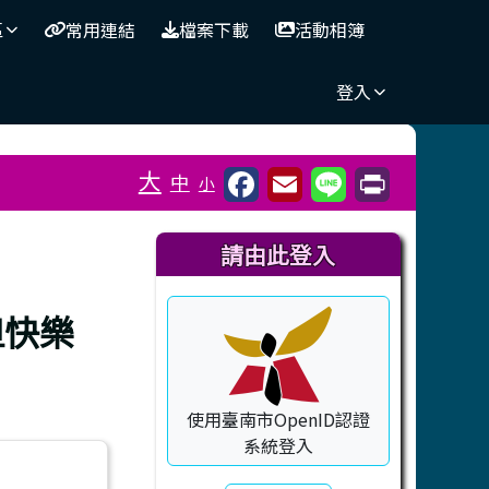
區
常用連結
檔案下載
活動相簿
登入
⏸
大
中
小
右邊區域內容
請由此登入
但快樂
使用臺南市OpenID認證
系統登入