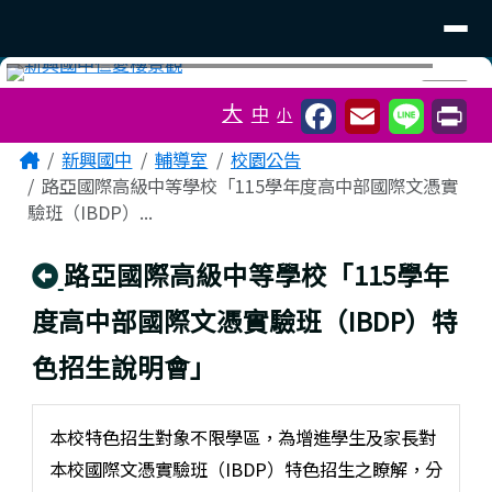
臺南市立新興國中
導覽列
跳至主內容區
工具列
⏸
大
中
小
頁尾區域
主內容區域
Home
新興國中
輔導室
校園公告
路亞國際高級中等學校「115學年度高中部國際文憑實
驗班（IBDP）...
回上頁
路亞國際高級中等學校「115學年
度高中部國際文憑實驗班（IBDP）特
色招生說明會」
本校特色招生對象不限學區，為增進學生及家長對
本校國際文憑實驗班（IBDP）特色招生之瞭解，分