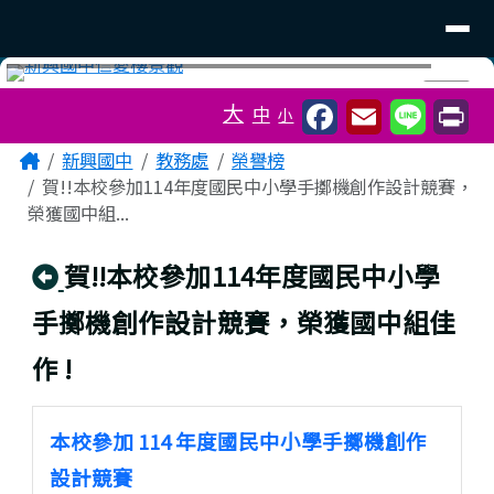
臺南市立新興國中
導覽列
跳至主內容區
工具列
⏸
大
中
小
頁尾區域
主內容區域
Home
新興國中
教務處
榮譽榜
賀!!本校參加114年度國民中小學手擲機創作設計競賽，
榮獲國中組...
回上頁
賀!!本校參加114年度國民中小學
手擲機創作設計競賽，榮獲國中組佳
作 !
本校參加 114 年度國民中小學手擲機創作
設計競賽