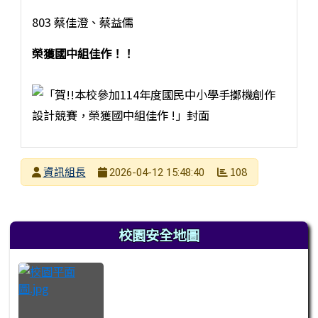
803 蔡佳澄、蔡益儒
榮獲國中組佳作！！
發布者
資訊組長
108
2026-04-12 15:48:40
發布日期
瀏覽次數
左邊區域內容
校園安全地圖