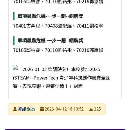
70105邱柏睿、70110劉祐彤、70219郭惠娟
單項蟲蟲危機-一步一趨--銅牌獎
70401古弈程、70408湯聖緯、70411劉松寧
單項蟲蟲危機-一步一趨--銅牌獎
70105邱柏睿、70110劉祐彤、70219郭惠娟
發布者
資訊組長
125
2026-04-12 16:10:52
發布日期
瀏覽次數