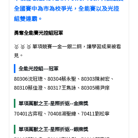
全國賽中為市為校爭光，全能賽以及光控
組雙連霸。
勇奪全能賽光控組冠軍
🥇
🥈
🥉
單項競賽一金一銀二銅，讓學習成果被看
見。
全能光控組---冠軍
80306沈冠璁、80304蔡永聖、80303陳昶宏、
80310蔡佳澄、80317王雋詠、80305楊尹庠
單項萬獸之王-星際折返--金牌獎
70401古弈程、70408湯聖緯、70411劉松寧
單項萬獸之王-星際折返--銀牌獎