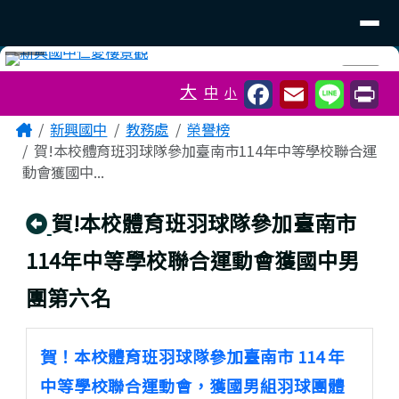
臺南市立新興國中
導覽列
跳至主內容區
工具列
⏸
大
中
小
頁尾區域
主內容區域
Home
新興國中
教務處
榮譽榜
賀!本校體育班羽球隊參加臺南市114年中等學校聯合運
動會獲國中...
回上頁
賀!本校體育班羽球隊參加臺南市
114年中等學校聯合運動會獲國中男
團第六名
賀！本校體育班羽球隊參加臺南市 114 年
中等學校聯合運動會，獲國男組羽球團體