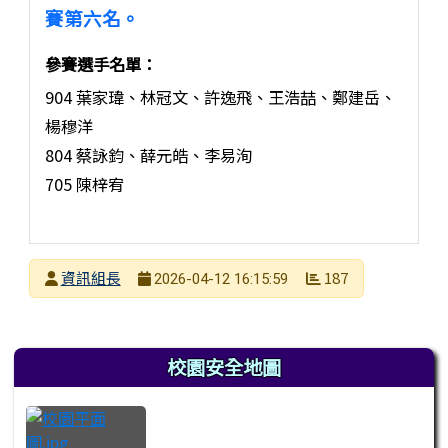
賽第六名。
參賽選手名單：
904 葉家瑋、林冠文、許逸飛、王浩喆、鄭建岳、
楊穆洋
804 蔡詠鈞、薛元皓、李易洵
705 陳梓宥
發布者
資訊組長
187
2026-04-12 16:15:59
發布日期
瀏覽次數
左邊區域內容
校園安全地圖