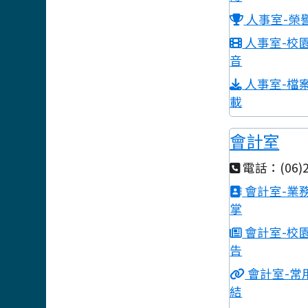
人事室-榮
人事室-校
音
人事室-檔
載
會計室
電話：(06)2
會計室-業
掌
會計室-校
告
會計室-常
結