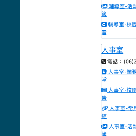
輔導室-活
簿
輔導室-校
音
人事室
電話：(06)2
人事室-業
掌
人事室-校
告
人事室-常
結
人事室-活
簿