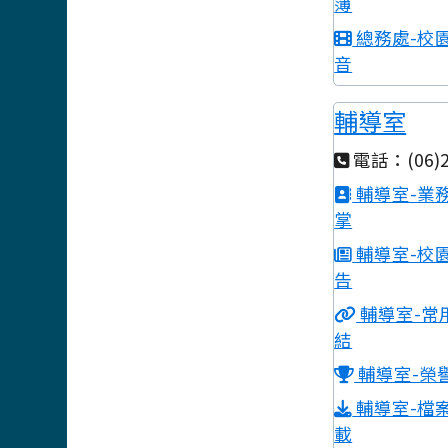
簿
總務處-校
音
輔導室
電話：(06)2
輔導室-業
掌
輔導室-校
告
輔導室-常
結
輔導室-榮
輔導室-檔
載