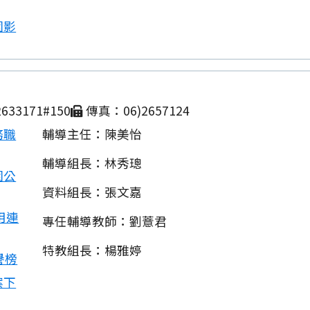
園影
633171#150
傳真：06)2657124
務職
輔導主任：陳美怡
輔導組長：林秀璁
園公
資料組長：張文嘉
用連
專任輔導教師：劉薏君
特教組長：楊雅婷
譽榜
案下