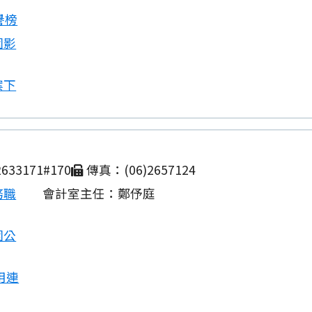
譽榜
園影
案下
633171#170
傳真：(06)2657124
務職
會計室主任：鄭伃庭
園公
用連