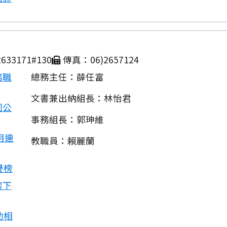
633171#130
傳真：06)2657124
務職
總務主任：薛任富
文書兼出納組長：林怡君
園公
事務組長：郭珅維
用連
教職員：賴麗蘭
譽榜
案下
動相