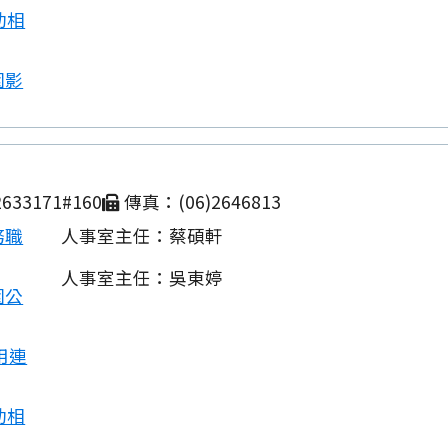
動相
園影
633171#160
傳真：(06)2646813
務職
人事室主任：蔡碩軒
人事室主任：吳東婷
園公
用連
動相