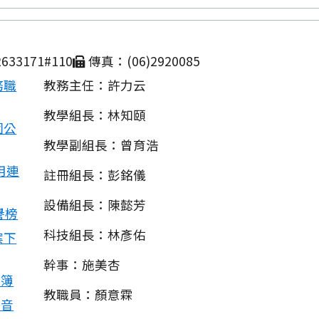
633171#110
傳真：(06)2920085
務職
教務主任：許力云
教學組長：林知頤
園公
教學副組長：曾育浩
用連
註冊組長：彭銘儀
設備組長：陳懿芳
譽榜
科技組長：林彥佑
案下
幹事：施美杏
相簿
教職員：顏意霖
影音