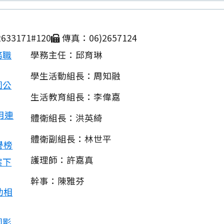
633171#120
傳真：06)2657124
務職
學務主任：邱育琳
學生活動組長：周知融
園公
生活教育組長：李偉嘉
用連
體衛組長：洪英綺
體衛副組長：林世平
譽榜
護理師：許嘉真
案下
幹事：陳雅芬
動相
園影