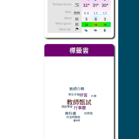
標籤雲
標籤雲導覽
教師介聘
研習
學生手冊
升學
教師甄試
獎助學金
行事曆
教科書
註冊組
作息時間表
體育班