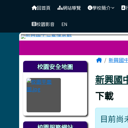
臺南市立新興國中
導覽列
跳至主內容區
回首頁
網站導覽
學校簡介
校園影音
EN
工具列
頁尾區域
主內容
Home
新興國
左邊區域內容
校園安全地圖
新興國
下載
目前尚
校園服務網站