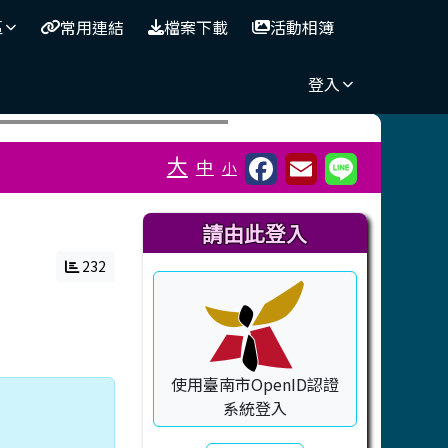
區
常用連結
檔案下載
活動相簿
登入
⏸
大
中
小
右邊區域內容
請由此登入
232
使用臺南市OpenID認證
系統登入