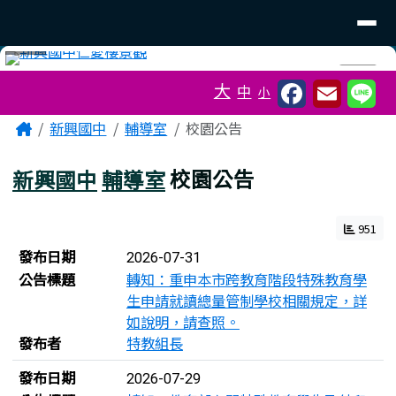
臺南市立新興國中
導覽列
跳至主內容區
工具列
⏸
大
中
小
頁尾區域
主內容區域
Home
新興國中
輔導室
校園公告
新興國中
輔導室
校園公告
951
新聞列表
發布日期
2026-07-31
公告標題
轉知：重申本市跨教育階段特殊教育學
生申請就讀總量管制學校相關規定，詳
如說明，請查照。
發布者
特教組長
發布日期
2026-07-29