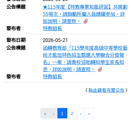
公告標題
★115年度【特教專業知能研習】共規劃
55場次，請鼓勵所屬人員踴躍參加，詳
有2個附檔
如說明，請查照。
發布者
特教組長
發布日期
2026-05-21
公告標題
函轉教育部「115學年度高級中等學校藝
術才能班特色招生甄選入學聯合分發報
名」一案，請貴校協助轉知學生家長知
有2個附檔
悉，詳如說明，請查照。
發布者
特教組長
《
點此觀看完整公告
》
(目前頁次)
下一頁
最後頁
«
‹
1
2
›
»