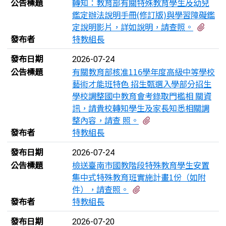
公告標題
轉知：教育部有關特殊教育學生及幼兒
鑑定辦法說明手冊(修訂版)與學習障礙鑑
有1
定說明影片，詳如說明，請查照。
發布者
特教組長
發布日期
2026-07-24
公告標題
有關教育部核准116學年度高級中等學校
藝術才能班特色 招生甄選入學部分招生
學校調整國中教育會考錄取門檻相 關資
訊，請貴校轉知學生及家長知悉相關調
有4個附檔
整內容，請查 照。
發布者
特教組長
發布日期
2026-07-24
公告標題
檢送臺南市國教階段特殊教育學生安置
集中式特殊教育班實施計畫1份（如附
有2個附檔
件），請查照。
發布者
特教組長
發布日期
2026-07-20