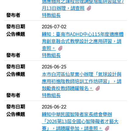
適應體育之課程合理調整增能研習延至7
有2個附檔
月13日辦理，請查照
發布者
特教組長
發布日期
2026-07-02
公告標題
轉知：臺南市ADHD中心115年度適應體
育創意融合式教學設計之應用研習，請
有2個附檔
查照。
發布者
特教組長
發布日期
2026-06-25
公告標題
本市白河區仙草實小辦理「氣球設計與
應用初進階教師培訓工作坊研習」，請
有1個附檔
鼓勵貴校教師踴躍報名。
發布者
特教組長
發布日期
2026-06-22
公告標題
轉知中華民國智障者家長總會舉辦
「2026第13屆全國心智障礙者才藝大
有1個附
賽」，請踴躍參加，請查照。