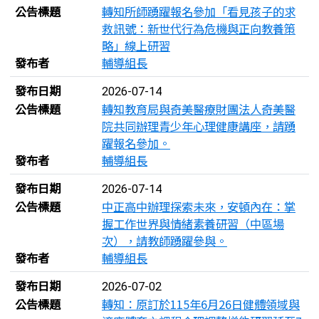
公告標題
轉知所師踴躍報名參加「看見孩子的求
救訊號：新世代行為危機與正向教養策
略」線上研習
發布者
輔導組長
發布日期
2026-07-14
公告標題
轉知教育局與奇美醫療財團法人奇美醫
院共同辦理青少年心理健康講座，請踴
躍報名參加。
發布者
輔導組長
發布日期
2026-07-14
公告標題
中正高中辦理探索未來，安頓內在：掌
握工作世界與情緒素養研習（中區場
次），請教師踴躍參與。
發布者
輔導組長
發布日期
2026-07-02
公告標題
轉知：原訂於115年6月26日健體領域與