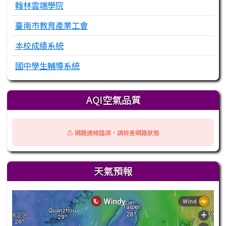
翰林雲端學院
臺南市教育產業工會
本校成績系統
國中學生輔導系統
AQI空氣品質
⚠️ 網路連線錯誤，請檢查網路狀態
天氣預報