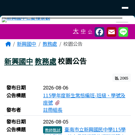
臺南市立新興國中
導覽列
跳至主內容區
工具列
⏸
大
中
小
頁尾區域
主內容區域
Home
新興國中
教務處
校園公告
新興國中
教務處
校園公告
2065
新聞列表
發布日期
2026-08-06
公告標題
115學年度新生常態編班-班級、學號及
有2個附檔
座號
發布者
註冊組長
發布日期
2026-08-05
公告標題
臺南市立新興國民中學115學
教師甄試