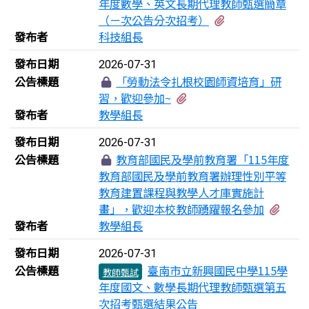
年度數學、英文長期代理教師甄選簡章
有1個附檔
（ㄧ次公告分次招考）
發布者
科技組長
發布日期
2026-07-31
公告標題
「勞動法令扎根校園師資培育」研
有1個附檔
習，歡迎參加~
發布者
教學組長
發布日期
2026-07-31
公告標題
教育部國民及學前教育署「115年度
教育部國民及學前教育署辦理性別平等
教育建置課程與教學人才庫實施計
有1
畫」，歡迎本校教師踴躍報名參加
發布者
教學組長
發布日期
2026-07-31
公告標題
臺南市立新興國民中學115學
教師甄試
年度國文、數學長期代理教師甄選第五
次招考甄選結果公告