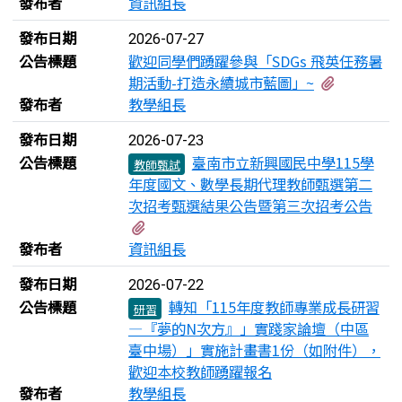
發布者
資訊組長
發布日期
2026-07-27
公告標題
歡迎同學們踴躍參與「SDGs 飛英任務暑
有1個附檔
期活動-打造永續城市藍圖」~
發布者
教學組長
發布日期
2026-07-23
公告標題
臺南市立新興國民中學115學
教師甄試
年度國文、數學長期代理教師甄選第二
次招考甄選結果公告暨第三次招考公告
有1個附檔
發布者
資訊組長
發布日期
2026-07-22
公告標題
轉知「115年度教師專業成長研習
研習
—『夢的N次方』」實踐家論壇（中區
臺中場）」實施計畫書1份（如附件），
歡迎本校教師踴躍報名
發布者
教學組長