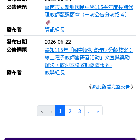
公告標題
臺南市立新興國民中學115學年度長期代
理教師甄選簡章（ㄧ次公告分次招考）
有1個附檔
發布者
資訊組長
發布日期
2026-06-22
公告標題
轉知115年「國中版投資理財分齡教案：
線上種子教師營研習活動」文宣與獎勵
辦法，歡迎本校教師踴躍報名~
發布者
教學組長
《
點此觀看完整公告
》
(目前頁次)
下一頁
最後頁
«
‹
1
2
3
›
»