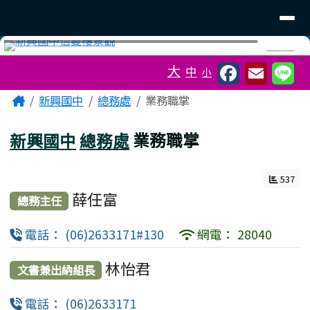
臺南市立新興國中
導覽列
跳至主內容區
工具列
⏸
大
中
小
頁尾區域
主內容區域
Home
新興國中
總務處
業務職掌
新興國中
總務處
業務職掌
537
薛任富
總務主任
電話： (06)2633171#130
網電： 28040
林怡君
文書兼出納組長
電話： (06)2633171